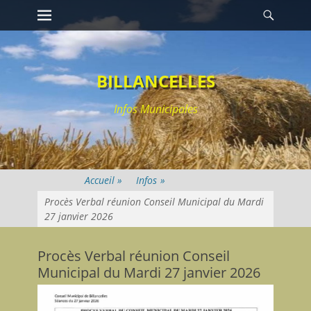
Premier menu
Reche
Passer
au
contenu
BILLANCELLES
Infos Municipales
Infos
»
Procès Verbal réunion Conseil Municipal du Mardi
27 janvier 2026
Procès Verbal réunion Conseil
Municipal du Mardi 27 janvier 2026