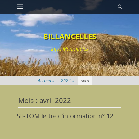
Premier menu
Reche
Passer
au
contenu
BILLANCELLES
Infos Municipales
2022
»
avril
Mois : avril 2022
SIRTOM lettre d’information n° 12