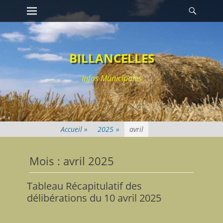
Premier menu
Reche
Passer
au
contenu
BILLANCELLES
Infos Municipales
2025
»
avril
Mois : avril 2025
Tableau Récapitulatif des
délibérations du 10 avril 2025