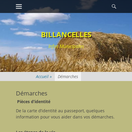
Premier menu
Reche
Passer
au
contenu
BILLANCELLES
Infos Municipales
Démarches
Démarches
Pièces d’identité
De la carte d’identité au passeport, quelques
information pour vous aider dans vos démarches.