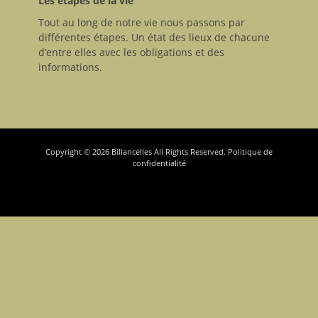
Les étapes de la vie
Tout au long de notre vie nous passons par
différentes étapes. Un état des lieux de chacune
d’entre elles avec les obligations et des
informations.
Copyright © 2026
Billancelles
All Rights Reserved.
Politique de
confidentialité