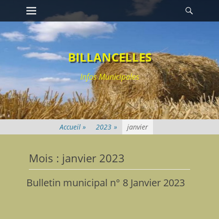
Premier menu
Reche
Passer
au
contenu
BILLANCELLES
Infos Municipales
2023
»
janvier
Mois : janvier 2023
Bulletin municipal n° 8 Janvier 2023