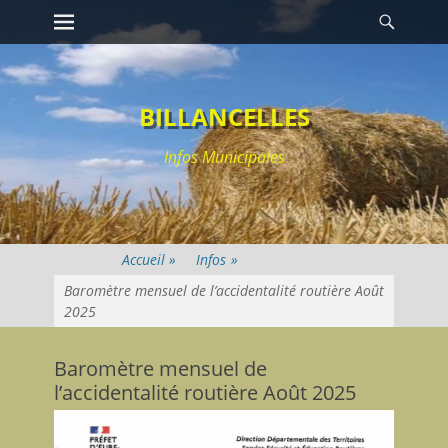
Premier menu
Reche
Passer
au
contenu
BILLANCELLES
Infos Municipales
Infos
»
Baromètre mensuel de l’accidentalité routière Août
2025
Baromètre mensuel de
l’accidentalité routière Août 2025