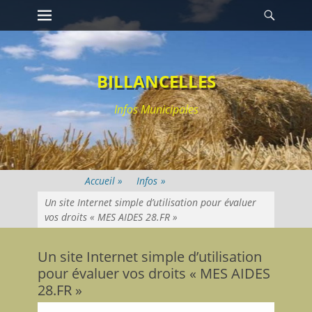
Premier menu
Reche
Passer
au
contenu
BILLANCELLES
Infos Municipales
Infos
»
Un site Internet simple d’utilisation pour évaluer
vos droits « MES AIDES 28.FR »
Un site Internet simple d’utilisation
pour évaluer vos droits « MES AIDES
28.FR »