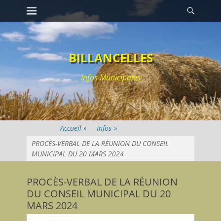
Premier menu
Reche
Passer
au
contenu
BILLANCELLES
Infos Municipales
Infos
»
PROCÈS-VERBAL DE LA RÉUNION DU CONSEIL
MUNICIPAL DU 20 MARS 2024
PROCÈS-VERBAL DE LA RÉUNION
DU CONSEIL MUNICIPAL DU 20
MARS 2024