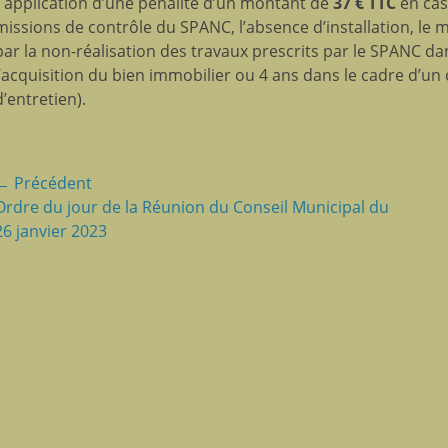
• application d’une pénalité d’un montant de
37 € TTC
en cas
missions de contrôle du SPANC, l’absence d’installation, le 
par la non-réalisation des travaux prescrits par le SPANC dan
l’acquisition du bien immobilier ou 4 ans dans le cadre d’u
d’entretien).
Navigation
← Précédent
Article
Ordre du jour de la Réunion du Conseil Municipal du
Article
de
précédent:
26 janvier 2023
suivant
l’article