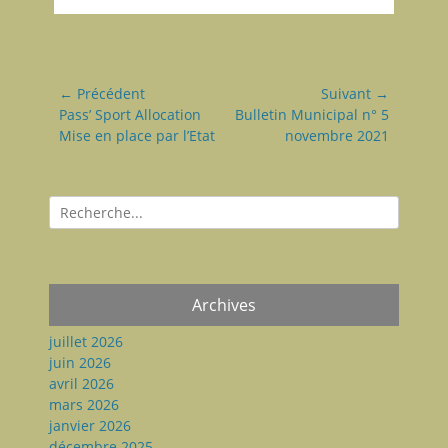
Navigation
← Précédent
Suivant →
de
Article
Pass’ Sport Allocation
Article
Bulletin Municipal n° 5
précédent:
Mise en place par l’Etat
suivant:
novembre 2021
l’article
Recherche
pour:
Archives
juillet 2026
juin 2026
avril 2026
mars 2026
janvier 2026
décembre 2025