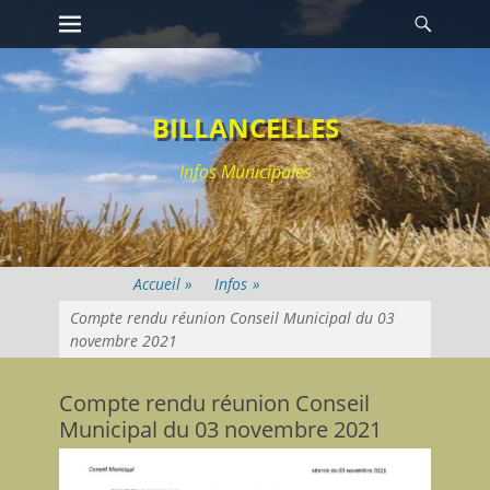
Premier menu
Reche
Passer
au
contenu
BILLANCELLES
Infos Municipales
Infos
»
Compte rendu réunion Conseil Municipal du 03
novembre 2021
Compte rendu réunion Conseil
Municipal du 03 novembre 2021