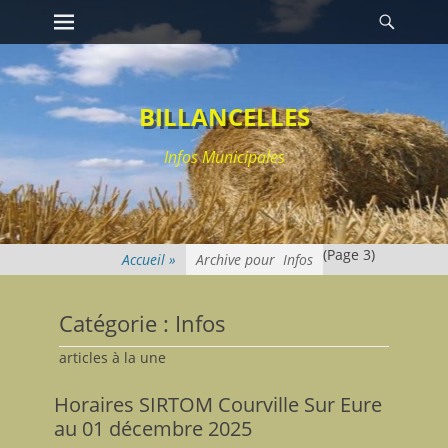
Premier menu
Reche
Passer
au
contenu
BILLANCELLES
Infos Municipales
(Page 3)
Archive pour
Infos
Catégorie : Infos
articles à la une
Horaires SIRTOM Courville Sur Eure
au 01 décembre 2025